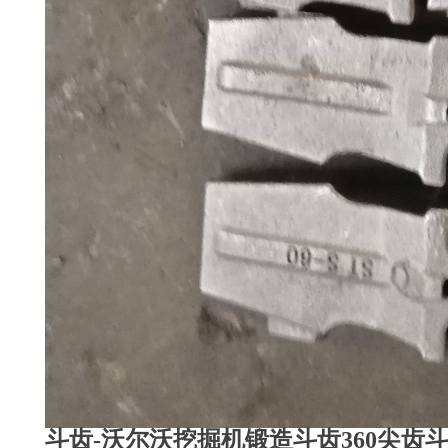
斗齿-沃尔沃挖掘机锻造斗齿360尖齿斗齿46