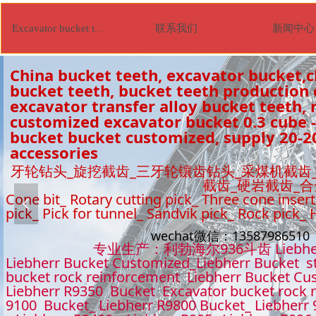
联系我们
新闻中心
Excavator bucket tooth
China bucket teeth, excavator bucket,c
bucket teeth, bucket teeth production
excavator transfer alloy bucket teeth, r
customized excavator bucket 0.3 cube -
bucket bucket customized, supply 20-2
accessories
牙轮钻头_旋挖截齿_三牙轮镶齿钻头_采煤机截齿
截齿_硬岩截齿_
Cone bit_ Rotary cutting pick_ Three cone insert
넳
pick_ Pick for tunnel_ Sandvik pick_ Rock pick_
wechat微信：1358798651
专业生产：利勃海尔936斗齿 Liebhe
Liebherr Bucket Customized_Liebherr Bucket s
bucket rock reinforcement Liebherr Bucket Cu
Liebherr R9350 Bucket Excavator bucket rock 
9100 Bucket_ Liebherr R9800 Bucket_ Liebherr 